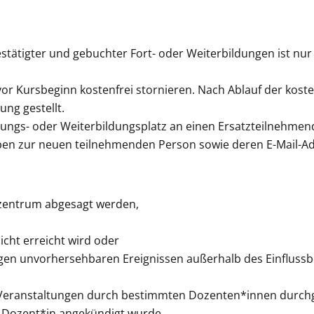
ätigter und gebuchter Fort- oder Weiterbildungen ist nur in
vor Kursbeginn kostenfrei stornieren. Nach Ablauf der kost
ng gestellt.
ldungs- oder Weiterbildungsplatz an einen Ersatzteilnehmen
aben zur neuen teilnehmenden Person sowie deren E-Mail-Ad
zentrum abgesagt werden,
cht erreicht wird oder
igen unvorhersehbaren Ereignissen außerhalb des Einfluss
s Veranstaltungen durch bestimmten Dozenten*innen durchg
 Dozent*in angekündigt wurde.